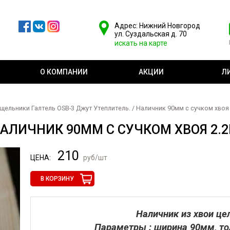
Адрес: Нижний Новгород
ул. Суздальская д. 70
искать на карте
О КОМПАНИИ
АКЦИИ
Л
щельники Галтель OSB-3 Джут Утеплитель.
/ Наличник 90мм с сучком хвоя
АЛИЧНИК 90ММ С СУЧКОМ ХВОЯ 2.
210
ЦЕНА:
руб/шт
В КОРЗИНУ
Наличник из хвои це
Параметры : ширина 90мм, то