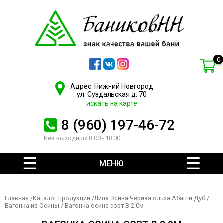
0
Адрес: Нижний Новгород
ул. Суздальская д. 70
искать на карте
8 (960) 197-46-72
Без выходных 8.00 - 18.00
МЕНЮ
Главная
/
Каталог продукции
/
Липа Осина Черная ольха Абаши Дуб
/
Вагонка из Осины
/ Вагонка осина сорт В 2.0м