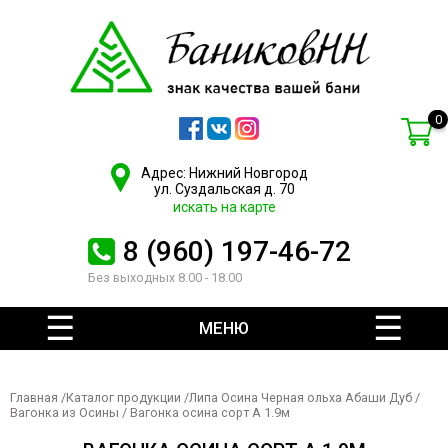
0
Адрес: Нижний Новгород
ул. Суздальская д. 70
искать на карте
8 (960) 197-46-72
Без выходных 8.00 - 18.00
МЕНЮ
Главная
/
Каталог продукции
/
Липа Осина Черная ольха Абаши Дуб
/
Вагонка из Осины
/ Вагонка осина сорт А 1.9м