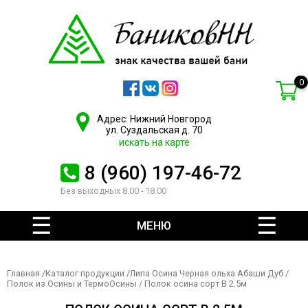
0
Адрес: Нижний Новгород
ул. Суздальская д. 70
искать на карте
8 (960) 197-46-72
Без выходных 8.00 - 18.00
МЕНЮ
Главная
/
Каталог продукции
/
Липа Осина Черная ольха Абаши Дуб
/
Полок из Осины и ТермоОсины
/ Полок осина сорт В 2.5м