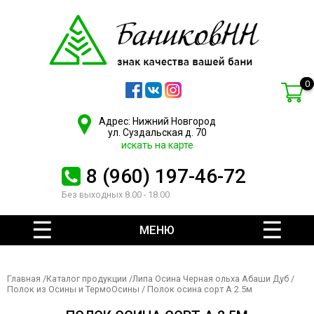
0
Адрес: Нижний Новгород
ул. Суздальская д. 70
искать на карте
8 (960) 197-46-72
Без выходных 8.00 - 18.00
МЕНЮ
Главная
/
Каталог продукции
/
Липа Осина Черная ольха Абаши Дуб
/
Полок из Осины и ТермоОсины
/ Полок осина сорт А 2.5м