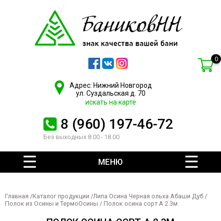
0
Адрес: Нижний Новгород
ул. Суздальская д. 70
искать на карте
8 (960) 197-46-72
Без выходных 8.00 - 18.00
МЕНЮ
Главная
/
Каталог продукции
/
Липа Осина Черная ольха Абаши Дуб
/
Полок из Осины и ТермоОсины
/ Полок осина сорт А 2.3м