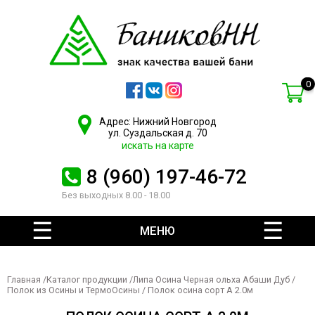
0
Адрес: Нижний Новгород
ул. Суздальская д. 70
искать на карте
8 (960) 197-46-72
Без выходных 8.00 - 18.00
МЕНЮ
Главная
/
Каталог продукции
/
Липа Осина Черная ольха Абаши Дуб
/
Полок из Осины и ТермоОсины
/ Полок осина сорт А 2.0м