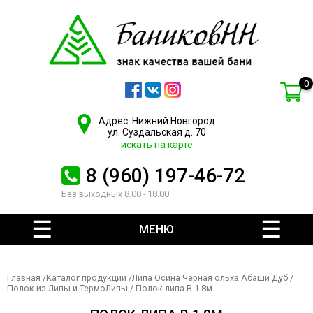
0
Адрес: Нижний Новгород
ул. Суздальская д. 70
искать на карте
8 (960) 197-46-72
Без выходных 8.00 - 18.00
МЕНЮ
Главная
/
Каталог продукции
/
Липа Осина Черная ольха Абаши Дуб
/
Полок из Липы и ТермоЛипы
/ Полок липа В 1.8м