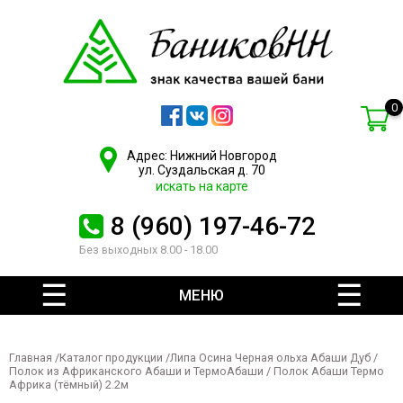
0
Адрес: Нижний Новгород
ул. Суздальская д. 70
искать на карте
8 (960) 197-46-72
Без выходных 8.00 - 18.00
МЕНЮ
Главная
/
Каталог продукции
/
Липа Осина Черная ольха Абаши Дуб
/
Полок из Африканского Абаши и ТермоАбаши
/ Полок Абаши Термо
Африка (тёмный) 2.2м