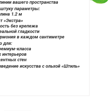
линии вашего пространства
у штуку параметры:
Длина 1.2 м
т «Экстра»
ность без крепежа
еальной гладкости
гармония в каждом сантиметре
о для:
премиум-класса
х интерьеров
центных стен
ведение искусства с ольхой «Штиль»