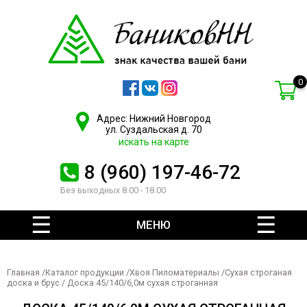
0
Адрес: Нижний Новгород
ул. Суздальская д. 70
искать на карте
8 (960) 197-46-72
Без выходных 8.00 - 18.00
МЕНЮ
Главная
/
Каталог продукции
/
Хвоя Пиломатериалы
/
Сухая строганая
доска и брус
/ Доска 45/140/6,0м сухая строганная