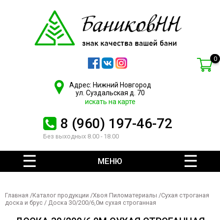
0
Адрес: Нижний Новгород
ул. Суздальская д. 70
искать на карте
8 (960) 197-46-72
Без выходных 8.00 - 18.00
МЕНЮ
Главная
/
Каталог продукции
/
Хвоя Пиломатериалы
/
Сухая строганая
доска и брус
/ Доска 30/200/6,0м сухая строганная