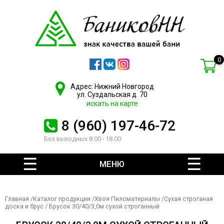
0
Адрес: Нижний Новгород
ул. Суздальская д. 70
искать на карте
8 (960) 197-46-72
Без выходных 8.00 - 18.00
МЕНЮ
Главная
/
Каталог продукции
/
Хвоя Пиломатериалы
/
Сухая строганая
доска и брус
/ Брусок 30/40/3,0м сухой строганный